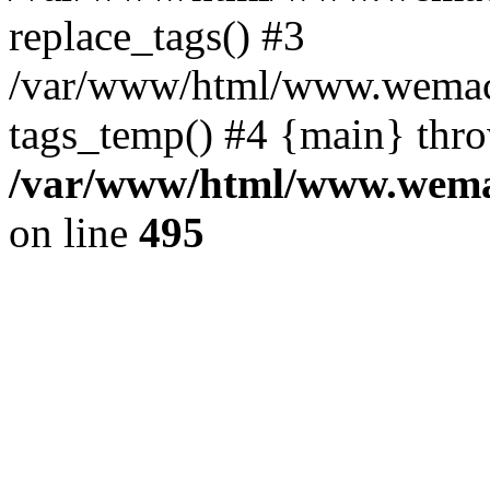
replace_tags() #3
/var/www/html/www.wemace
tags_temp() #4 {main} thr
/var/www/html/www.wemac
on line
495