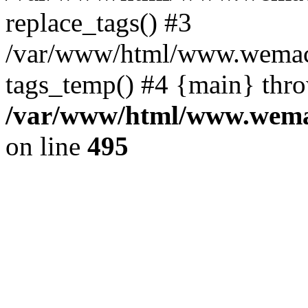
replace_tags() #3
/var/www/html/www.wemace
tags_temp() #4 {main} thr
/var/www/html/www.wemac
on line
495