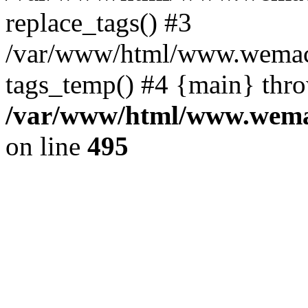
replace_tags() #3
/var/www/html/www.wemace
tags_temp() #4 {main} thr
/var/www/html/www.wemac
on line
495