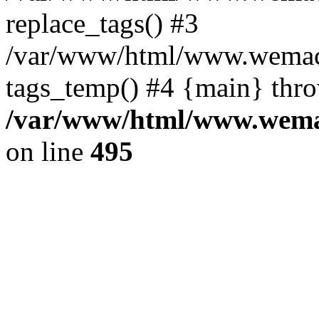
replace_tags() #3
/var/www/html/www.wemace
tags_temp() #4 {main} thr
/var/www/html/www.wemac
on line
495