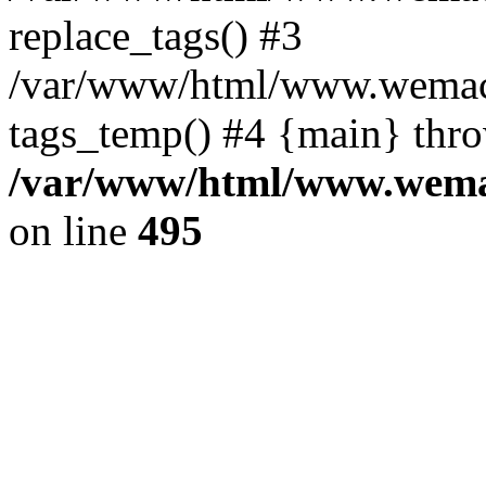
replace_tags() #3
/var/www/html/www.wemace
tags_temp() #4 {main} thr
/var/www/html/www.wemac
on line
495