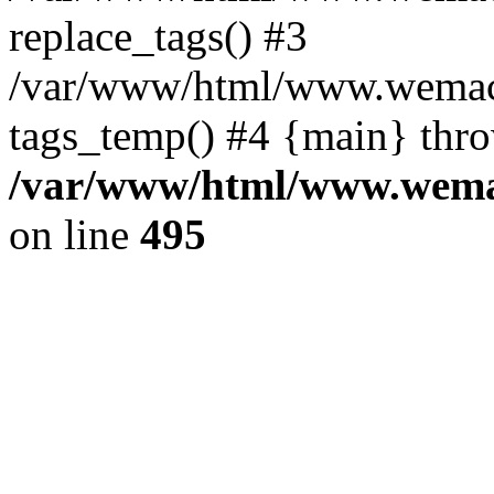
replace_tags() #3
/var/www/html/www.wemace
tags_temp() #4 {main} thr
/var/www/html/www.wemac
on line
495