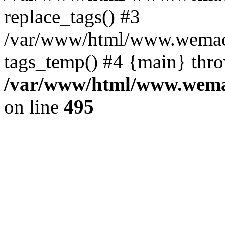
replace_tags() #3
/var/www/html/www.wemace
tags_temp() #4 {main} thr
/var/www/html/www.wemac
on line
495