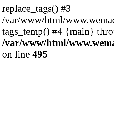
replace_tags() #3
/var/www/html/www.wemace
tags_temp() #4 {main} thr
/var/www/html/www.wemac
on line
495