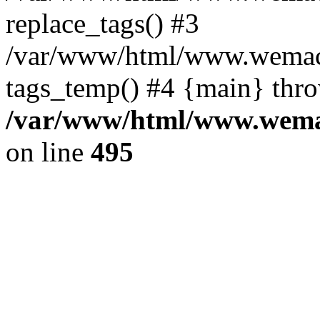
replace_tags() #3
/var/www/html/www.wemace
tags_temp() #4 {main} thr
/var/www/html/www.wemac
on line
495