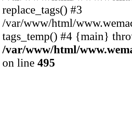
replace_tags() #3
/var/www/html/www.wemace
tags_temp() #4 {main} thr
/var/www/html/www.wemac
on line
495