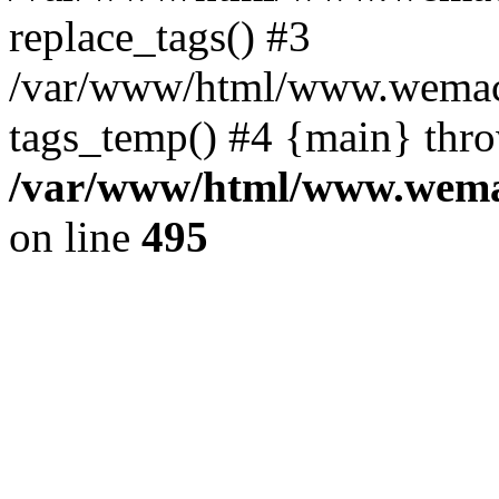
replace_tags() #3
/var/www/html/www.wemace
tags_temp() #4 {main} thr
/var/www/html/www.wemac
on line
495