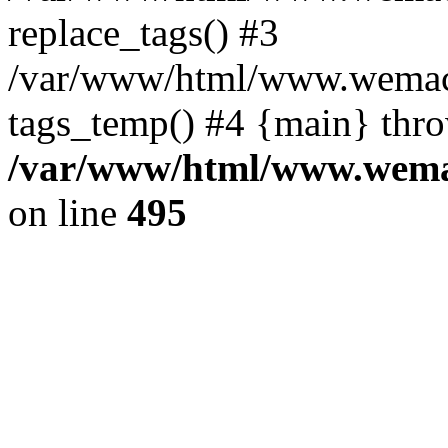
replace_tags() #3
/var/www/html/www.wemace
tags_temp() #4 {main} thr
/var/www/html/www.wemac
on line
495