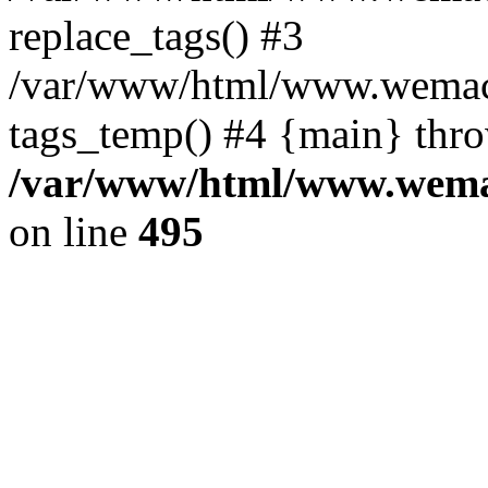
replace_tags() #3
/var/www/html/www.wemace
tags_temp() #4 {main} thr
/var/www/html/www.wemac
on line
495