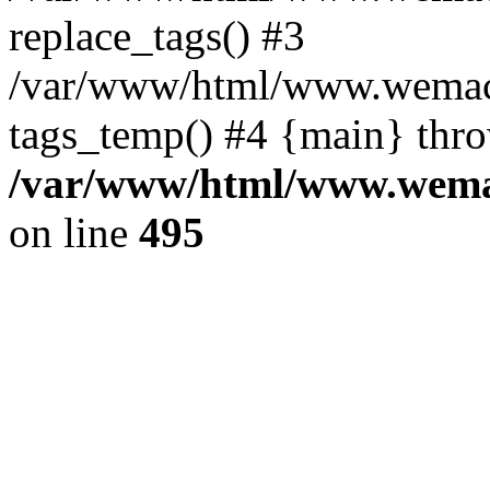
replace_tags() #3
/var/www/html/www.wemace
tags_temp() #4 {main} thr
/var/www/html/www.wemac
on line
495