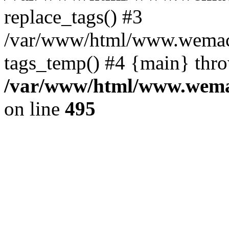
replace_tags() #3
/var/www/html/www.wemace
tags_temp() #4 {main} thr
/var/www/html/www.wemac
on line
495