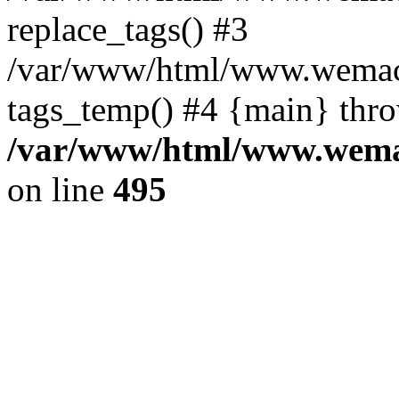
replace_tags() #3
/var/www/html/www.wemace
tags_temp() #4 {main} thr
/var/www/html/www.wemac
on line
495