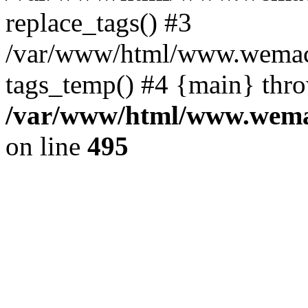
replace_tags() #3
/var/www/html/www.wemace
tags_temp() #4 {main} thr
/var/www/html/www.wemac
on line
495