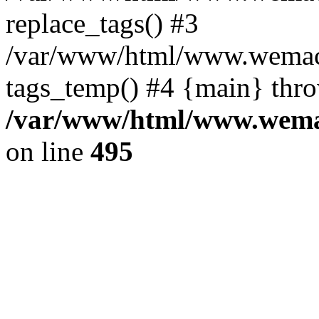
replace_tags() #3
/var/www/html/www.wemace
tags_temp() #4 {main} thr
/var/www/html/www.wemac
on line
495