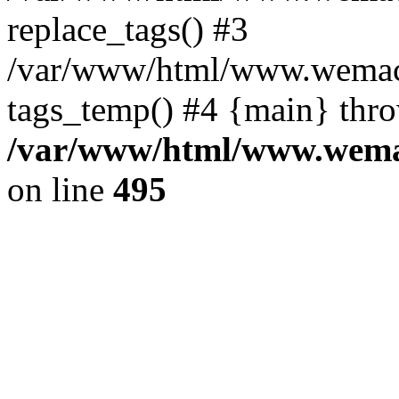
replace_tags() #3
/var/www/html/www.wemace
tags_temp() #4 {main} thr
/var/www/html/www.wemac
on line
495